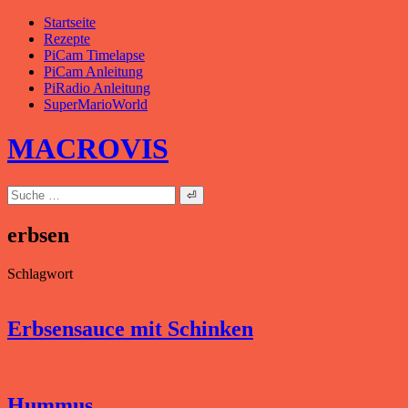
Zum
Startseite
Inhalt
Rezepte
springen
PiCam Timelapse
PiCam Anleitung
PiRadio Anleitung
SuperMarioWorld
MACROVIS
Suche
nach:
erbsen
Schlagwort
Erbsensauce mit Schinken
Hummus