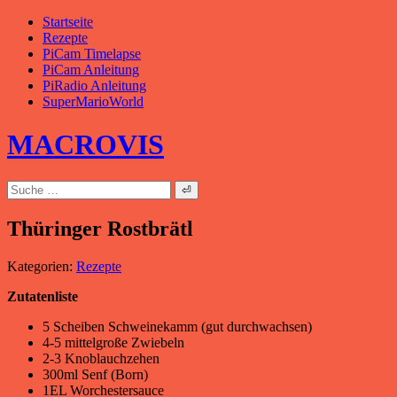
Zum
Startseite
Inhalt
Rezepte
springen
PiCam Timelapse
PiCam Anleitung
PiRadio Anleitung
SuperMarioWorld
MACROVIS
Suche
nach:
Thüringer Rostbrätl
Kategorien:
Rezepte
Zutatenliste
5 Scheiben Schweinekamm (gut durchwachsen)
4-5 mittelgroße Zwiebeln
2-3 Knoblauchzehen
300ml Senf (Born)
1EL Worchestersauce