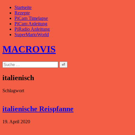
Zum
Startseite
Inhalt
Rezepte
springen
PiCam Timelapse
PiCam Anleitung
PiRadio Anleitung
SuperMarioWorld
MACROVIS
Suche
nach:
italienisch
Schlagwort
italienische Reispfanne
19. April 2020