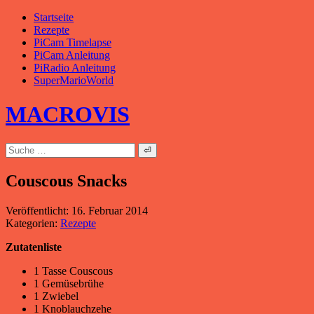
Zum
Startseite
Inhalt
Rezepte
springen
PiCam Timelapse
PiCam Anleitung
PiRadio Anleitung
SuperMarioWorld
MACROVIS
Suche
nach:
Couscous Snacks
Veröffentlicht:
16. Februar 2014
Kategorien:
Rezepte
Zutatenliste
1 Tasse Couscous
1 Gemüsebrühe
1 Zwiebel
1 Knoblauchzehe