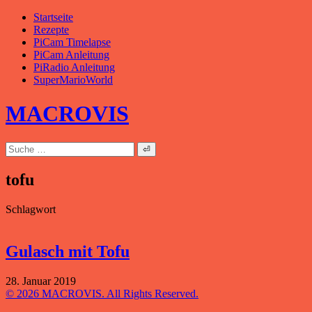
Zum
Startseite
Inhalt
Rezepte
springen
PiCam Timelapse
PiCam Anleitung
PiRadio Anleitung
SuperMarioWorld
MACROVIS
Suche
nach:
tofu
Schlagwort
Gulasch mit Tofu
28. Januar 2019
© 2026 MACROVIS. All Rights Reserved.