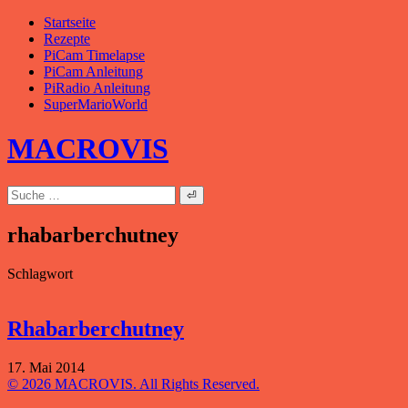
Zum
Startseite
Inhalt
Rezepte
springen
PiCam Timelapse
PiCam Anleitung
PiRadio Anleitung
SuperMarioWorld
MACROVIS
Suche
nach:
rhabarberchutney
Schlagwort
Rhabarberchutney
17. Mai 2014
© 2026 MACROVIS. All Rights Reserved.