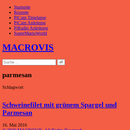
Zum
Startseite
Inhalt
Rezepte
springen
PiCam Timelapse
PiCam Anleitung
PiRadio Anleitung
SuperMarioWorld
MACROVIS
Suche
nach:
parmesan
Schlagwort
Schweinefilet mit grünem Spargel und
Parmesan
16. Mai 2016