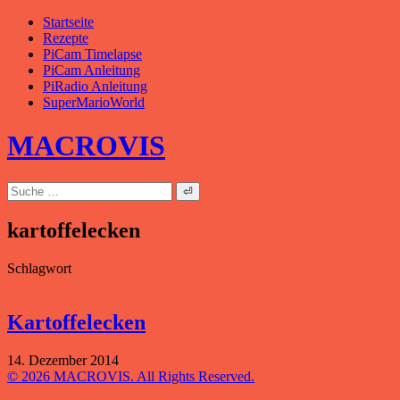
Zum
Startseite
Inhalt
Rezepte
springen
PiCam Timelapse
PiCam Anleitung
PiRadio Anleitung
SuperMarioWorld
MACROVIS
Suche
nach:
kartoffelecken
Schlagwort
Kartoffelecken
14. Dezember 2014
© 2026 MACROVIS. All Rights Reserved.